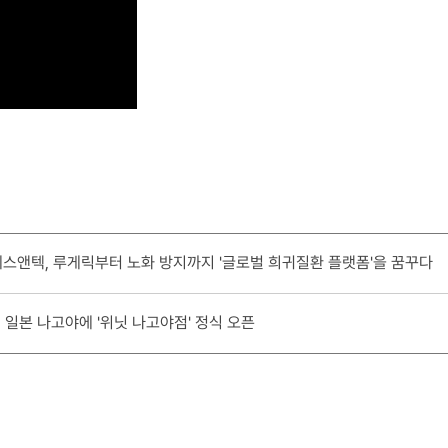
에스앤텍, 루게릭부터 노화 방지까지 '글로벌 희귀질환 플랫폼'을 꿈꾸다
일본 나고야에 '위닛 나고야점' 정식 오픈