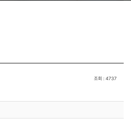
조회
4737