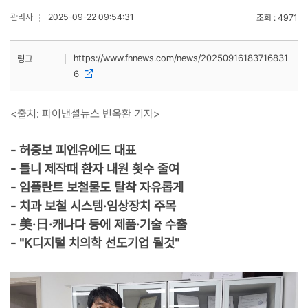
관리자
2025-09-22 09:54:31
조회
4971
https://www.fnnews.com/news/20250916183716831
링크
6
<출처: 파이낸셜뉴스 변옥환 기자>
- 허중보 피엔유에드 대표
- 틀니 제작때 환자 내원 횟수 줄여
- 임플란트 보철물도 탈착 자유롭게
- 치과 보철 시스템·임상장치 주목
- 美·日·캐나다 등에 제품·기술 수출
- "K디지털 치의학 선도기업 될것"