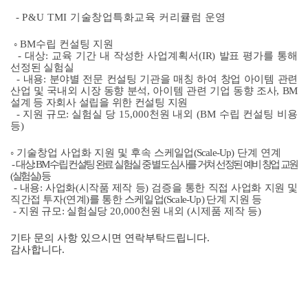
-
P&U TMI
기술창업특화교육 커리큘럼 운영
◦
BM
수립 컨설팅 지원
-
대상
:
교육 기간 내 작성한 사업계획서
(IR)
발표 평가를 통해
선정된 실험실
-
내용
:
분야별 전문 컨설팅 기관을 매칭 하여 창업 아이템 관련
산업 및 국내외 시장 동향 분석
,
아이템 관련 기업 동향 조사
, BM
설계 등 자회사 설립을 위한 컨설팅 지원
-
지원 규모
:
실험실
당
15,000
천원 내외
(BM
수립 컨설팅 비용
등
)
◦
기술창업 사업화 지원 및 후속 스
케일업
(Scale-Up)
단계 연계
-
대상
: BM
수립 컨설팅 완료 실험실 중 별도 심사를 거쳐 선정된 예비 창업 교원
(
실험실
)
등
-
내용
:
사업화
(
시작품 제작 등
)
검증을 통한 직접 사업화 지원 및
직간접 투자
(
연계
)
를 통한
스케일업
(Scale-Up)
단계 지원 등
-
지원 규모
:
실험실당
20,000
천원 내외
(
시제품 제작 등
)
기타 문의 사항 있으시면 연락부탁드립니다.
감사합니다.