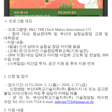
1. 프로그램 개요
-
프로그램명
: P&U TMI (Tech Makes Innovation) 5
기
-
참여 대상
:
동남권대학 및 부산대 실험실창업 교원 및
대학원생
◦
​
지원 내용
:
- (
발굴
)
신규 딥테크 실험실 창업 아이템 발굴
- (
교육
)
온
/
오프라인 기술창업특화교육
(
기초
/
실전
)
- (BM
지원
)
대상 딥테크 아이템 사업화 고도화 및 컨설팅
, BM
수립 지원
- (
스케일업
)
직간접 투자
,
공간 지원 등 후속 지원 연계
2. 신청 및 접수
-
접수기간
: (5
기
) 2026. 2. 2.(
월
) ~ 2026. 2. 27.(
금
)
-
신청방법
:
부산대학교기술지주
(
주
)
홈페이지 내 또는 공고문
붙임 서식
(
신청서
)
작성 후 담당자 이메일 제출
-
문 의 처
:
부산대학교기술지주
(
주
)
기술창업팀 박수현
과장
Tel. 051-510-7534 E-mail.
suhyun753@pusan.ac.kr
3. 지원 내용