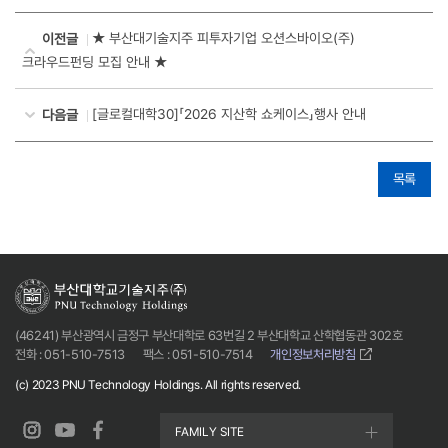
★ 부산대기술지주 피투자기업 오션스바이오(주)
이전글
크라우드펀딩 모집 안내 ★
[글로컬대학30]「2026 지산학 쇼케이스」행사 안내
다음글
목록
(46241) 부산광역시 금정구 부산대학로 63번길 2 부산대학교 산학협동관 302호
전화 : 051-510-7513
팩스 : 051-510-7514
개인정보처리방침
(c) 2023 PNU Technology Holdings. All rights reserved.
FAMILY SITE