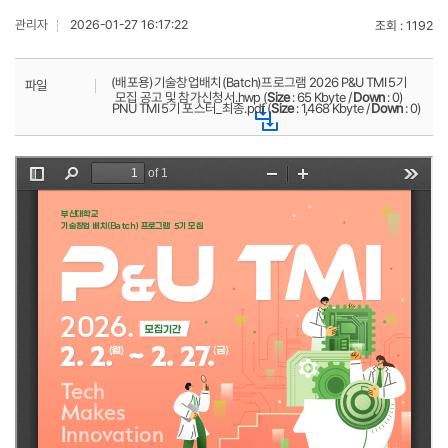
관리자
2026-01-27 16:17:22
조회
1192
(배포용)기술창업배치(Batch)프로그램 2026 P&U TMI 5기
파일
모집 공고 및 참가신청서.hwp (
Size
: 65 Kbyte /
Down
: 0)
PNU TMI 5기 포스터_최종.pdf (
Size
: 1,468 Kbyte /
Down
: 0)