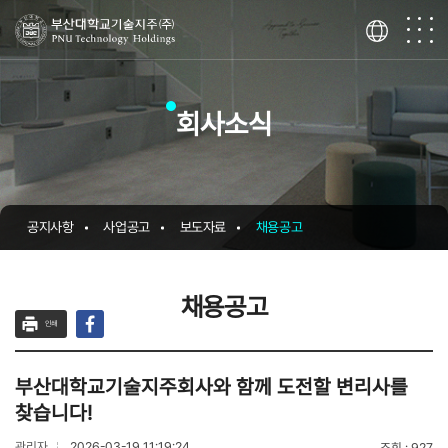
회사소식
공지사항
사업공고
보도자료
채용공고
채용공고
인쇄
부산대학교기술지주회사와 함께 도전할 변리사를
찾습니다!
관리자
2026-03-19 11:19:24
조회
927